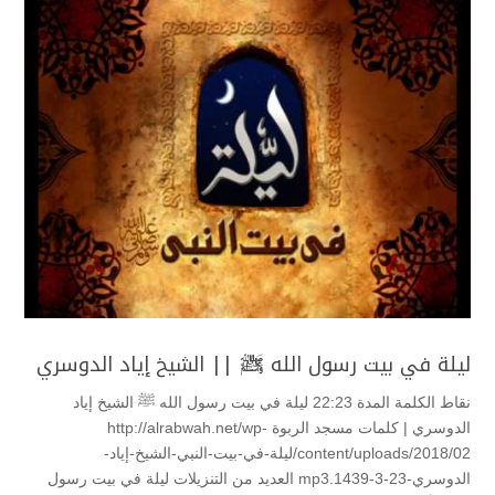
ليلة في بيت رسول الله ﷺ || الشيخ إياد الدوسري
نقاط الكلمة المدة 22:23 ليلة في بيت رسول الله ﷺ الشيخ إياد
الدوسري | كلمات مسجد الربوة http://alrabwah.net/wp-
content/uploads/2018/02/ليلة-في-بيت-النبي-الشيخ-إياد-
الدوسري-23-3-1439.mp3 العديد من التنزيلات ليلة في بيت رسول