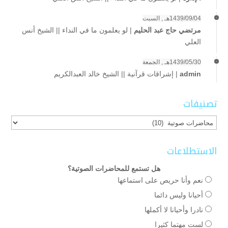
1439/09/04هـ , السبت
مرتضي حاج عبد الحليم
|
لو يعلمون ما في النداء || الشيخ أنس
العلي
1439/05/30هـ , الجمعة
admin
|
إشراقات قرآنية || الشيخ خالد العبدالكريم
تصنيفات
تصنيفات
الاستطلاعات
هل تستمع للمحاضرات الصوتية؟
نعم وأنا حريص على استماعها
أحيانا وليس دائما
نادرا وأحيانا لا أكملها
لست مهتما كثيرا