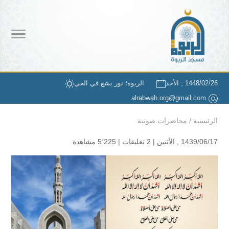
1448/02/26 , الأحد
الربوة؛ نور يشع في الحي
alrabwah.org@gmail.com
الرئيسية
/
محاضرات صوتية
1439/06/17 , الأثنين |
2 تعليقات
|
5٬225 مشاهدة