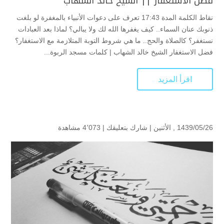
فضل الاستغفار || الشيخ خالد الشهاب
نقاط الكلمة المدة 17:43 تعرف على دعوات الأنبياء بالمغفرة لو بلغت
ذنوبك عنان السماء.. كيف يغفرها الله لك ولا يبالي؟ لماذا بعد العبادات
نستغفر؟ كالصلاة والحج.. ما هي شروط التوبة المتلازمة مع الاستغفار؟
فضل الاستغفار الشيخ خالد الشهاب | كلمات مسجد الربوة...
اقرأ المزيد
1439/05/26 , الأثنين |
شارك بتعليقك
|
4٬073 مشاهدة