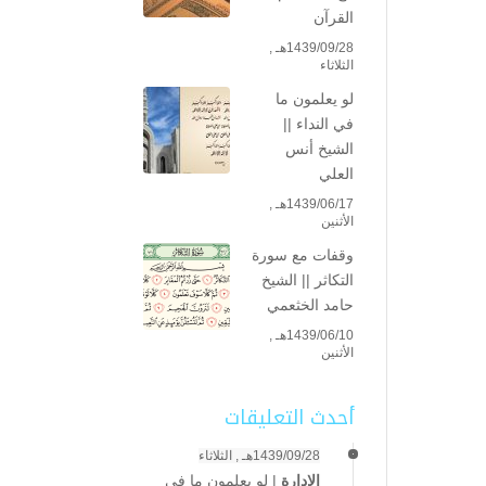
القرآن
1439/09/28هـ ,
الثلاثاء
لو يعلمون ما
في النداء ||
الشيخ أنس
العلي
1439/06/17هـ ,
الأثنين
وقفات مع سورة
التكاثر || الشيخ
حامد الخثعمي
1439/06/10هـ ,
الأثنين
أحدث التعليقات
1439/09/28هـ , الثلاثاء
الإدارة
|
لو يعلمون ما في