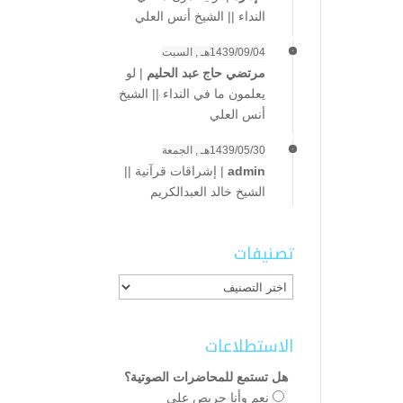
النداء || الشيخ أنس العلي
1439/09/04هـ , السبت
مرتضي حاج عبد الحليم
|
لو
يعلمون ما في النداء || الشيخ
أنس العلي
1439/05/30هـ , الجمعة
admin
|
إشراقات قرآنية ||
الشيخ خالد العبدالكريم
تصنيفات
تصنيفات
الاستطلاعات
هل تستمع للمحاضرات الصوتية؟
نعم وأنا حريص على