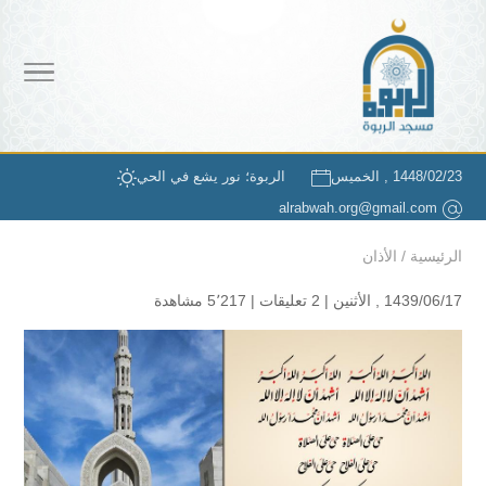
1448/02/23 , الخميس
الربوة؛ نور يشع في الحي
alrabwah.org@gmail.com
الرئيسية
/
الأذان
1439/06/17 , الأثنين |
2 تعليقات
|
5٬217 مشاهدة