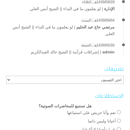
1439/09/28هـ , الثلاثاء
الإدارة
|
لو يعلمون ما في النداء || الشيخ أنس العلي
1439/09/04هـ , السبت
مرتضي حاج عبد الحليم
|
لو يعلمون ما في النداء || الشيخ أنس
العلي
1439/05/30هـ , الجمعة
admin
|
إشراقات قرآنية || الشيخ خالد العبدالكريم
تصنيفات
تصنيفات
الاستطلاعات
هل تستمع للمحاضرات الصوتية؟
نعم وأنا حريص على استماعها
أحيانا وليس دائما
نادرا وأحيانا لا أكملها