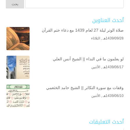
أحدث العناوين
صلاة الوتر ليلة 27 لعام 1439 مع دعاء ختم القرآن
1439/09/28هـ , الثلاثاء
لو يعلمون ما في النداء || الشيخ أنس العلي
1439/06/17هـ , الأثنين
وقفات مع سورة التكاثر || الشيخ حامد الخثعمي
1439/06/10هـ , الأثنين
أحدث التعليقات