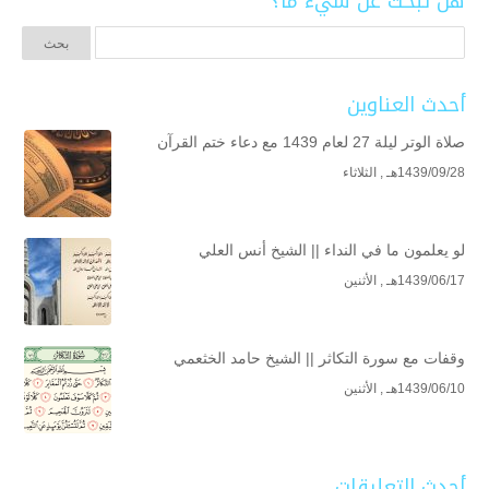
هل تبحث عن شيء ما؟
أحدث العناوين
صلاة الوتر ليلة 27 لعام 1439 مع دعاء ختم القرآن
1439/09/28هـ , الثلاثاء
لو يعلمون ما في النداء || الشيخ أنس العلي
1439/06/17هـ , الأثنين
وقفات مع سورة التكاثر || الشيخ حامد الخثعمي
1439/06/10هـ , الأثنين
أحدث التعليقات