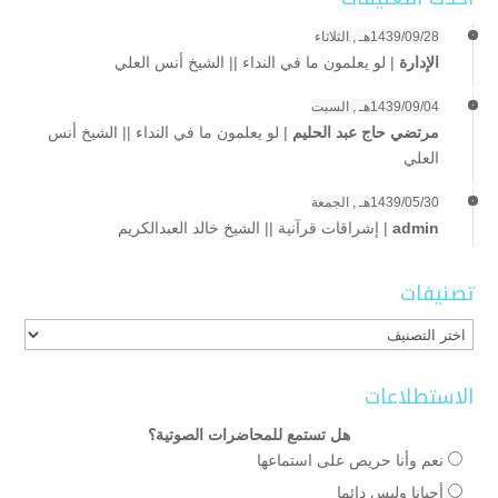
1439/09/28هـ , الثلاثاء
الإدارة
|
لو يعلمون ما في النداء || الشيخ أنس العلي
1439/09/04هـ , السبت
مرتضي حاج عبد الحليم
|
لو يعلمون ما في النداء || الشيخ أنس
العلي
1439/05/30هـ , الجمعة
admin
|
إشراقات قرآنية || الشيخ خالد العبدالكريم
تصنيفات
تصنيفات
الاستطلاعات
هل تستمع للمحاضرات الصوتية؟
نعم وأنا حريص على استماعها
أحيانا وليس دائما