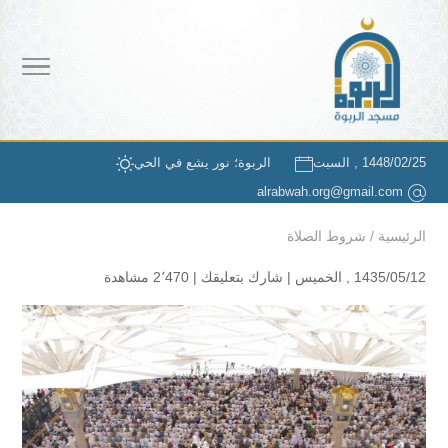
1448/02/25 , السبت
الربوة؛ نور يشع في الحي
alrabwah.org@gmail.com
الرئيسية
/
شروط الصلاة
1435/05/12 , الخميس |
شارك بتعليقك
|
2٬470 مشاهدة