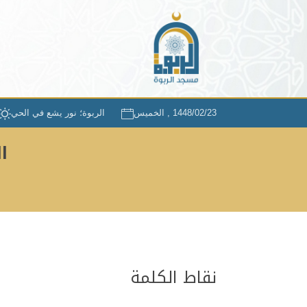
1448/02/23 , الخميس
الربوة؛ نور يشع في الحي
ا
نقاط الكلمة