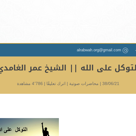
alrabwah.org@gmail.com
لتوكل على الله || الشيخ عمر الغامدي
38/06/21 |
محاضرات صوتية
|
اترك تعليقًا
|
4٬786 مشاهدة