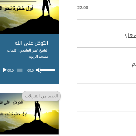
22:00
مها؟
التوكل على الله
الشيخ عمر الغامدي
| كلمات
مسجد الربوة
م
مشغل
استخدم
00:00
00:00
الصوت
مفاتيح
الأسهم
أعلى/
أسفل
العديد من التنزيلات
لزيادة
أو
خفض
مستوى
الصوت.