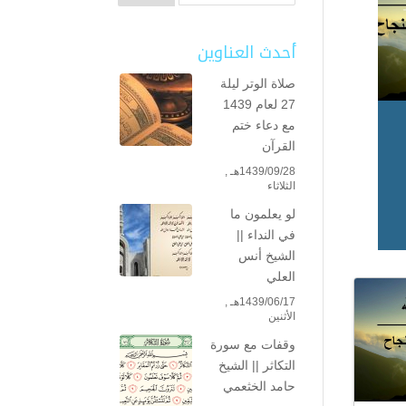
أحدث العناوين
صلاة الوتر ليلة
27 لعام 1439
مع دعاء ختم
القرآن
1439/09/28هـ ,
الثلاثاء
لو يعلمون ما
في النداء ||
الشيخ أنس
العلي
1439/06/17هـ ,
الأثنين
وقفات مع سورة
التكاثر || الشيخ
حامد الخثعمي