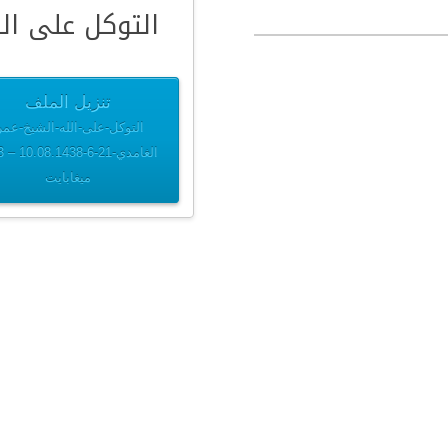
التوكل على الل
تنزيل الملف
التوكل-على-الله-الشيخ-عمر
الغامدي-21-6-1438..08
ميغابايت