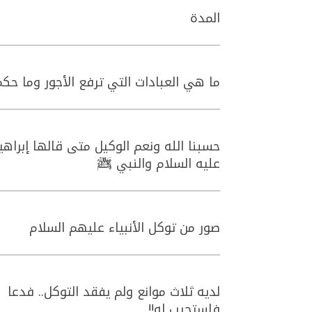
المدة
ما هي العبادات التي ترفع الأجور وما حك
حسبنا الله ونعم الوكيل متى قالها إبراهي
عليه السلام والنبي ﷺ
صور من توكل الأنبياء عليهم السلام
لديه ثلاث موانع ولم يفقد التوكل.. فدعا
فاستجيب له!!