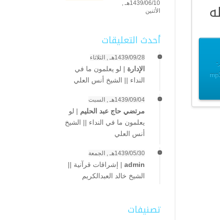
1439/06/10هـ ,
ه
الأثنين
أحدث التعليقات
1439/09/28هـ , الثلاثاء
-
الإدارة
|
لو يعلمون ما في
mp3 – 10
النداء || الشيخ أنس العلي
1439/09/04هـ , السبت
مرتضي حاج عبد الحليم
|
لو
يعلمون ما في النداء || الشيخ
أنس العلي
1439/05/30هـ , الجمعة
admin
|
إشراقات قرآنية ||
الشيخ خالد العبدالكريم
تصنيفات